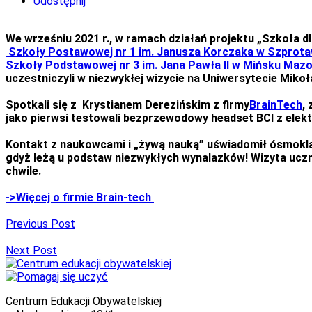
Udostępnij
We wrześniu 2021 r., w ramach działań projektu „Szkoła dl
Szkoły Postawowej nr 1 im. Janusza Korczaka w Szprot
Szkoły Podstawowej nr 3 im. Jana Pawła II w Mińsku Maz
uczestniczyli w niezwykłej wizycie na Uniwersytecie Mik
Spotkali się z Krystianem Derezińskim z firmy
BrainTech
,
jako pierwsi testowali bezprzewodowy headset BCI z elek
Kontakt z naukowcami i „żywą nauką” uświadomił ósmoklasi
gdyż leżą u podstaw niezwykłych wynalazków! Wizyta ucznió
chwile.
->Więcej o firmie Brain-tech
Previous Post
Next Post
Centrum Edukacji Obywatelskiej