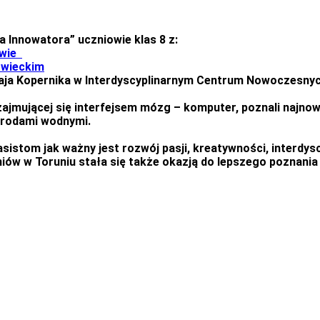
a Innowatora” uczniowie klas 8 z:
awie
owieckim
ołaja Kopernika w Interdyscyplinarnym Centrum Nowoczesnyc
 zajmującej się interfejsem mózg – komputer, poznali najno
trodami wodnymi.
stom jak ważny jest rozwój pasji, kreatywności, interdyscy
w w Toruniu stała się także okazją do lepszego poznania hi