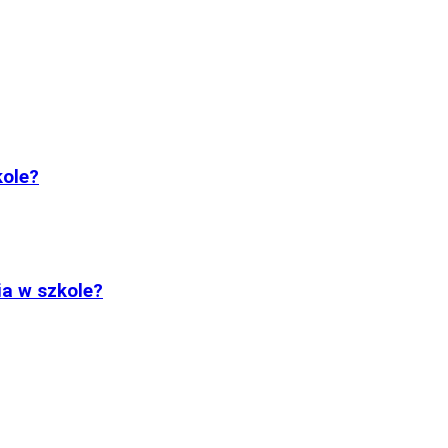
kole?
ia w szkole?