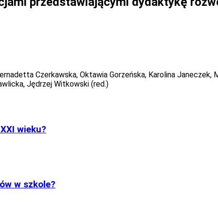
acjami przedstawiającymi dydaktykę rozw
rnadetta Czerkawska, Oktawia Gorzeńska, Karolina Janeczek, Mic
licka, Jędrzej Witkowski (red.)
 XXI wieku?
ów w szkole?