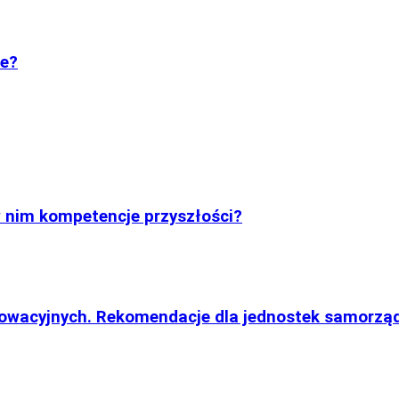
le?
w nim kompetencje przyszłości?
nowacyjnych. Rekomendacje dla jednostek samorząd