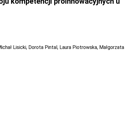
oju kompetencji proinnowacyjnych u
hał Lisicki, Dorota Pintal, Laura Piotrowska, Małgorzata