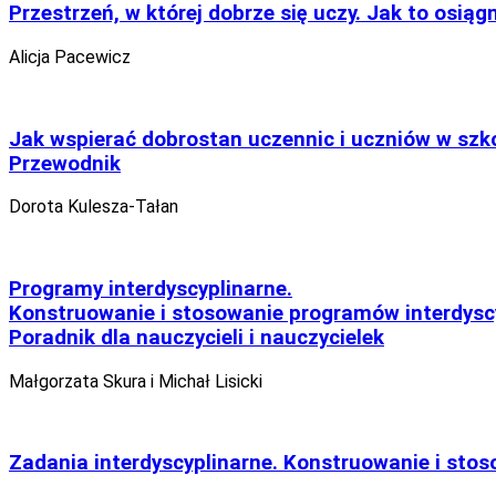
Przestrzeń, w której dobrze się uczy. Jak to osiąg
Alicja Pacewicz
Jak wspierać dobrostan uczennic i uczniów w szk
Przewodnik
Dorota Kulesza-Tałan
Programy interdyscyplinarne.
Konstruowanie i stosowanie programów interdysc
Poradnik dla nauczycieli i nauczycielek
Małgorzata Skura i Michał Lisicki
Zadania interdyscyplinarne. Konstruowanie i stos