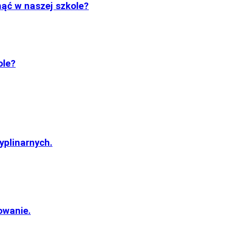
nąć w naszej szkole?
ole?
yplinarnych.
owanie.