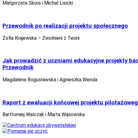
Małgorzata Skura i Michał Lisicki
Przewodnik po realizacji projektu społecznego
Zofia Krajewska – Zwolnieni z Teorii
Jak prowadzić z uczniami edukacyjne projekty b
Przewodnik
Magdalena Bogusławska i Agnieszka Wenda
Raport z ewaluacji końcowej projektu pilotażowe
Bartłomiej Walczak i Marta Wąsowska