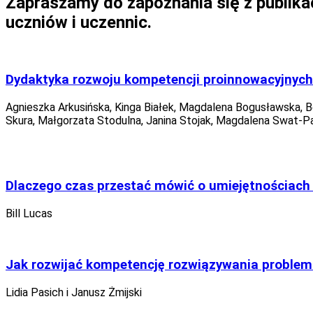
Zapraszamy do zapoznania się z publik
uczniów i uczennic.
Dydaktyka rozwoju kompetencji proinnowacyjnych
Agnieszka Arkusińska, Kinga Białek, Magdalena Bogusławska, Be
Skura, Małgorzata Stodulna, Janina Stojak, Magdalena Swat-Paw
Dlaczego czas przestać mówić o umiejętnościach
Bill Lucas
Jak rozwijać kompetencję rozwiązywania problem
Lidia Pasich i Janusz Żmijski