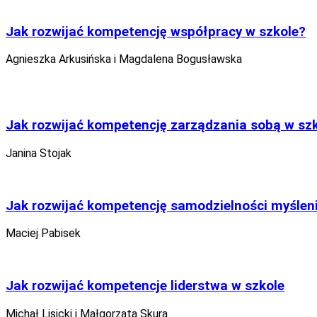
Jak rozwijać kompetencję współpracy w szkole?
Agnieszka Arkusińska i Magdalena Bogusławska
Jak rozwijać kompetencję zarządzania sobą w sz
Janina Stojak
Jak rozwijać kompetencję samodzielności myślen
Maciej Pabisek
Jak rozwijać kompetencje liderstwa w szkole
Michał Lisicki i Małgorzata Skura