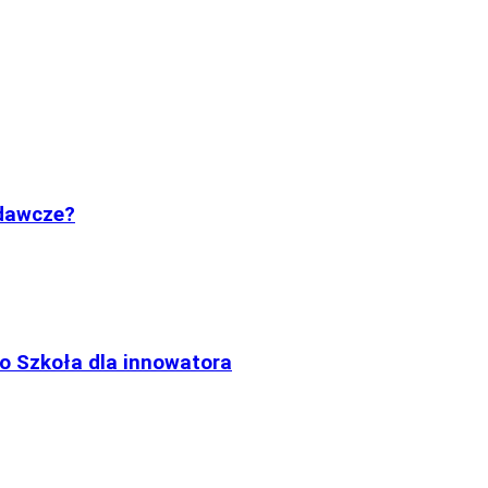
adawcze?
go Szkoła dla innowatora