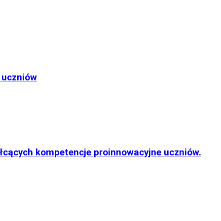
 uczniów
ałcących kompetencje proinnowacyjne uczniów.