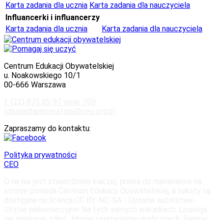
Karta zadania dla ucznia
Karta zadania dla nauczyciela
Influancerki i influancerzy
Karta zadania dla ucznia
Karta zadania dla nauczyciela
Centrum Edukacji Obywatelskiej
u. Noakowskiego 10/1
00-666 Warszawa
t. (22) 875 85 97 wew. 109
szkoladlainnowatora@ceo.org.pl
Zapraszamy do kontaktu:
Polityka prywatności
CEO
O ile nie jest stwierdzone inaczej, prawa do materiałów na
stronie posiada Centrum Edukacji Obywatelskiej, a teksty są
dostępne na licencji CC BY-NC-SA - Uznanie autorstwa-
Użycie niekomercyjne-Na tych samych warunkach. Licencja
nie obejmuje zdjęć, filmów i materiałów graficznych. Pewne